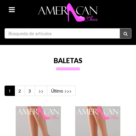
BALETAS
1
2
3
>>
Último >>>