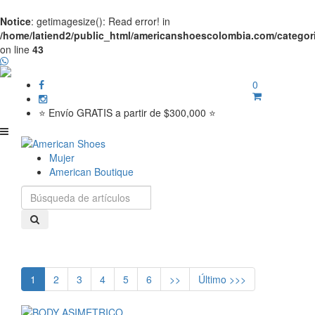
Notice
: getimagesize(): Read error! in
/home/latiend2/public_html/americanshoescolombia.com/categor
on line
43
0
⭐ Envío GRATIS a partir de $300,000 ⭐
Mujer
American Boutique
1
2
3
4
5
6
>>
Último >>>