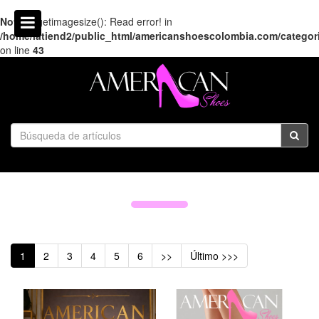
Notice
: getimagesize(): Read error! in
/home/latiend2/public_html/americanshoescolombia.com/categor
on line
43
1
2
3
4
5
6
>>
Último >>>